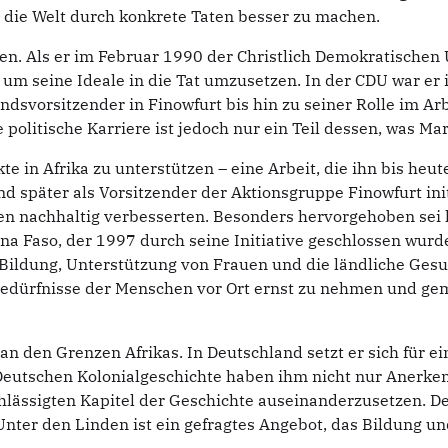
: die Welt durch konkrete Taten besser zu machen.
n. Als er im Februar 1990 der Christlich Demokratischen Un
 um seine Ideale in die Tat umzusetzen. In der CDU war er
andsvorsitzender in Finowfurt bis hin zu seiner Rolle im A
olitische Karriere ist jedoch nur ein Teil dessen, was M
e in Afrika zu unterstützen – eine Arbeit, die ihn bis heut
 später als Vorsitzender der Aktionsgruppe Finowfurt initi
hen nachhaltig verbesserten. Besonders hervorgehoben sei 
na Faso, der 1997 durch seine Initiative geschlossen wu
Bildung, Unterstützung von Frauen und die ländliche Ges
Bedürfnisse der Menschen vor Ort ernst zu nehmen und ge
n den Grenzen Afrikas. In Deutschland setzt er sich für 
Deutschen Kolonialgeschichte haben ihm nicht nur Anerke
chlässigten Kapitel der Geschichte auseinanderzusetzen. D
nter den Linden ist ein gefragtes Angebot, das Bildung un