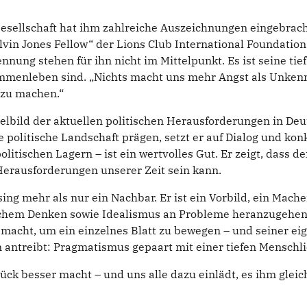
Gesellschaft hat ihm zahlreiche Auszeichnungen eingebrach
vin Jones Fellow“ der Lions Club International Foundation
nung stehen für ihn nicht im Mittelpunkt. Es ist seine ti
ammenleben sind. „Nichts macht uns mehr Angst als Unkenntn
 zu machen.“
lbild der aktuellen politischen Herausforderungen in Deuts
politische Landschaft prägen, setzt er auf Dialog und ko
tischen Lagern – ist ein wertvolles Gut. Er zeigt, dass der 
 Herausforderungen unserer Zeit sein kann.
ng mehr als nur ein Nachbar. Er ist ein Vorbild, ein Mache
hem Denken sowie Idealismus an Probleme heranzugehen, in
 macht, um ein einzelnes Blatt zu bewegen – und seiner e
n antreibt: Pragmatismus gepaart mit einer tiefen Menschli
tück besser macht – und uns alle dazu einlädt, es ihm gleic