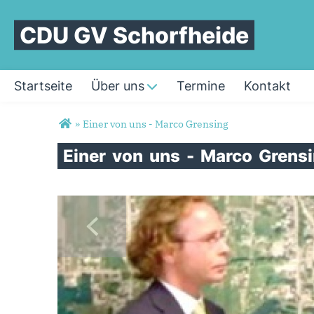
CDU GV Schorfheide
Startseite
Über uns
Termine
Kontakt
Sie sind hier
»
Einer von uns - Marco Grensing
Einer
von
uns
-
Marco
Grens