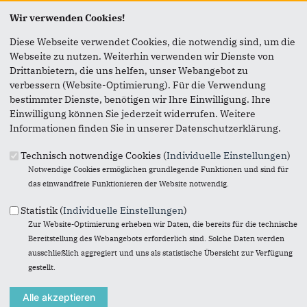
Seite versenden
Wir verwenden Cookies!
Diese Webseite verwendet Cookies, die notwendig sind, um die
Vielen Dank, dass Sie die Inhalte unserer Homepage
Webseite zu nutzen. Weiterhin verwenden wir Dienste von
weiterempfehlen.
Drittanbietern, die uns helfen, unser Webangebot zu
Anmerkung: Ihre E-Mail-Adresse wird benötigt um die
verbessern (Website-Optimierung). Für die Verwendung
Personen, denen Sie die Seite weiterempfehlen, zu
bestimmter Dienste, benötigen wir Ihre Einwilligung. Ihre
informieren, von wem die Empfehlung kommt, und dass es
Einwilligung können Sie jederzeit widerrufen. Weitere
kein Spam ist.
Informationen finden Sie in unserer Datenschutzerklärung.
Das mit * gekennzeichnete Feld ist ein Pflichtfeld.
Technisch notwendige Cookies (
Individuelle Einstellungen
)
Notwendige Cookies ermöglichen grundlegende Funktionen und sind für
Eigene E-Mail-Adresse
*
das einwandfreie Funktionieren der Website notwendig.
Statistik (
Individuelle Einstellungen
)
Zur Website-Optimierung erheben wir Daten, die bereits für die technische
Eigener Name
*
Bereitstellung des Webangebots erforderlich sind. Solche Daten werden
ausschließlich aggregiert und uns als statistische Übersicht zur Verfügung
gestellt.
Senden an
*